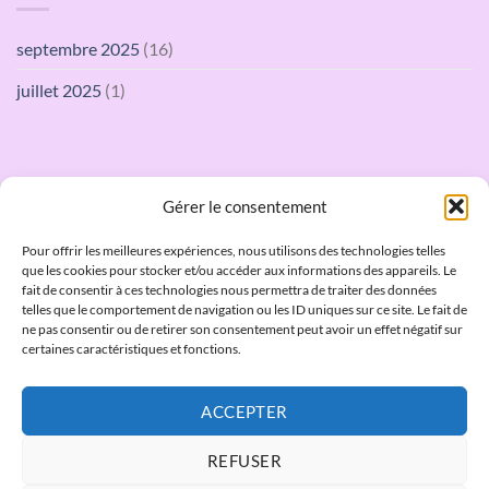
d’emploi
Mise
VitriFreeze
à
ES
jour
septembre 2025
(16)
/
du
VitriThaw
mode
ES
d’emploi
juillet 2025
(1)
VitriFreeze
/
VitriThaw
Gérer le consentement
QUI SOMMES NOUS
Pour offrir les meilleures expériences, nous utilisons des technologies telles
que les cookies pour stocker et/ou accéder aux informations des appareils. Le
fait de consentir à ces technologies nous permettra de traiter des données
Laboratoires JCD
telles que le comportement de navigation ou les ID uniques sur ce site. Le fait de
ne pas consentir ou de retirer son consentement peut avoir un effet négatif sur
certaines caractéristiques et fonctions.
4 bis Quai jean Jacques Rousseau, 69350 La Mulatière
Tel :
+33 (0)4 72 98 04 84
Fax :
+33 (0)4 72 98 31 48
Email:
ACCEPTER
administratif@laboratoires-jcd.com
REFUSER