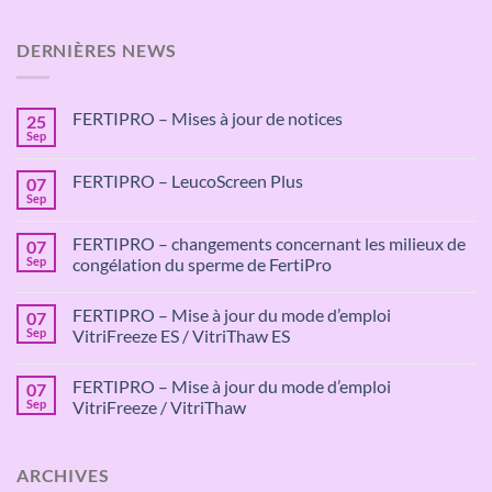
DERNIÈRES NEWS
FERTIPRO – Mises à jour de notices
25
Sep
Aucun
commentaire
sur
FERTIPRO – LeucoScreen Plus
07
FERTIPRO
–
Sep
Aucun
Mises
commentaire
à
sur
jour
FERTIPRO – changements concernant les milieux de
07
FERTIPRO
de
–
Sep
congélation du sperme de FertiPro
notices
LeucoScreen
Aucun
Plus
commentaire
FERTIPRO – Mise à jour du mode d’emploi
07
sur
FERTIPRO
Sep
VitriFreeze ES / VitriThaw ES
–
changements
Aucun
concernant
commentaire
FERTIPRO – Mise à jour du mode d’emploi
07
les
sur
milieux
FERTIPRO
Sep
VitriFreeze / VitriThaw
de
–
congélation
Mise
Aucun
du
à
commentaire
sperme
jour
sur
ARCHIVES
de
du
FERTIPRO
FertiPro
mode
–