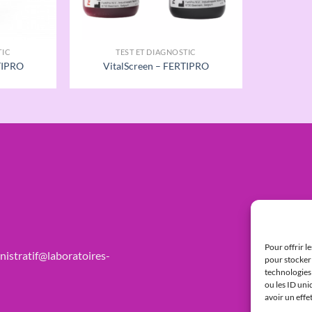
TIC
TEST ET DIAGNOSTIC
TIPRO
VitalScreen – FERTIPRO
Pour offrir l
nistratif@laboratoires-
pour stocker 
technologies
ou les ID uni
avoir un effe