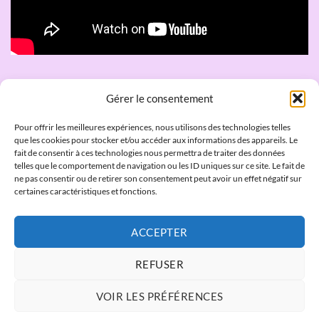
Gérer le consentement
QUI SOMMES NOUS
Pour offrir les meilleures expériences, nous utilisons des technologies telles
que les cookies pour stocker et/ou accéder aux informations des appareils. Le
fait de consentir à ces technologies nous permettra de traiter des données
Laboratoires JCD
telles que le comportement de navigation ou les ID uniques sur ce site. Le fait de
ne pas consentir ou de retirer son consentement peut avoir un effet négatif sur
certaines caractéristiques et fonctions.
4 bis Quai jean Jacques Rousseau, 69350 La Mulatière
Tel :
+33 (0)4 72 98 04 84
Fax :
+33 (0)4 72 98 31 48
Email:
ACCEPTER
administratif@laboratoires-jcd.com
REFUSER
VOIR LES PRÉFÉRENCES
CONTACT
POLITIQUE DE COOKIES
DÉCLARATION DE CONFIDENTIALITÉ