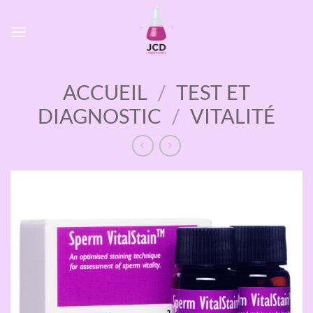
Passer
au
contenu
ACCUEIL
/
TEST ET
DIAGNOSTIC
/
VITALITÉ