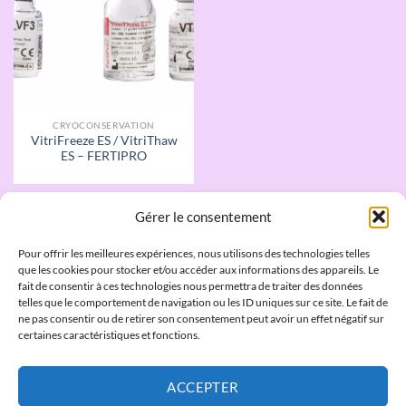
CRYOCONSERVATION
VitriFreeze ES / VitriThaw
ES – FERTIPRO
Gérer le consentement
Pour offrir les meilleures expériences, nous utilisons des technologies telles
QUI SOMMES NOUS
que les cookies pour stocker et/ou accéder aux informations des appareils. Le
fait de consentir à ces technologies nous permettra de traiter des données
telles que le comportement de navigation ou les ID uniques sur ce site. Le fait de
Laboratoires JCD
ne pas consentir ou de retirer son consentement peut avoir un effet négatif sur
certaines caractéristiques et fonctions.
4 bis Quai jean Jacques Rousseau, 69350 La Mulatière
ACCEPTER
Tel :
+33 (0)4 72 98 04 84
Fax :
+33 (0)4 72 98 31 48
Email: