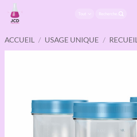
Passer
au
Recherche
pour :
contenu
ACCUEIL
/
USAGE UNIQUE
/
RECUEI