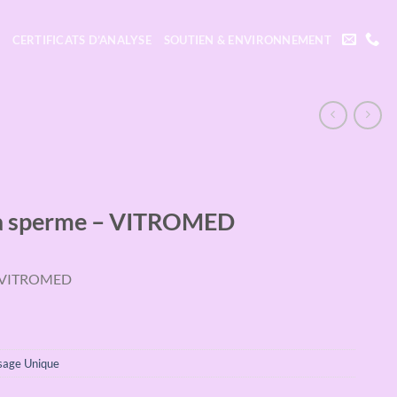
CERTIFICATS D’ANALYSE
SOUTIEN & ENVIRONNEMENT
l à sperme – VITROMED
 – VITROMED
sage Unique