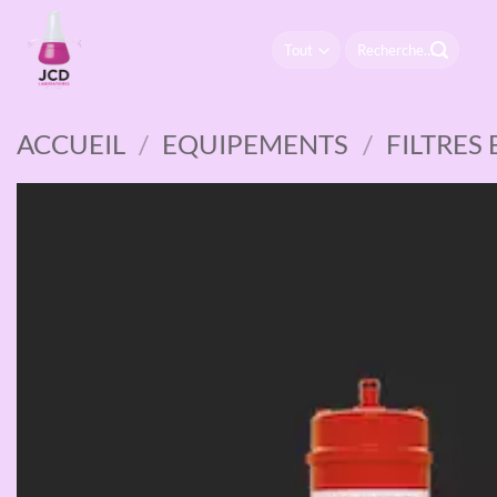
Passer
au
Recherche
pour :
contenu
ACCUEIL
/
EQUIPEMENTS
/
FILTRES