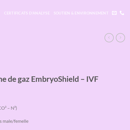
CERTIFICATS D’ANALYSE
SOUTIEN & ENVIRONNEMENT
gne de gaz EmbryoShield – IVF
(CO² – N²)
s male/femelle