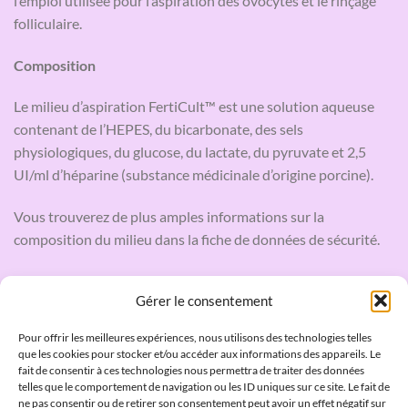
l’emploi utilisée pour l’aspiration des ovocytes et le rinçage
folliculaire.
Composition
Le milieu d’aspiration FertiCult™ est une solution aqueuse
contenant de l’HEPES, du bicarbonate, des sels
physiologiques, du glucose, du lactate, du pyruvate et 2,5
UI/ml d’héparine (substance médicinale d’origine porcine).
Vous trouverez de plus amples informations sur la
composition du milieu dans la fiche de données de sécurité.
Gérer le consentement
QUI SOMMES NOUS
Pour offrir les meilleures expériences, nous utilisons des technologies telles
que les cookies pour stocker et/ou accéder aux informations des appareils. Le
fait de consentir à ces technologies nous permettra de traiter des données
Laboratoires JCD
telles que le comportement de navigation ou les ID uniques sur ce site. Le fait de
ne pas consentir ou de retirer son consentement peut avoir un effet négatif sur