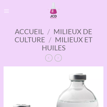
Passer
au
contenu
ACCUEIL
/
MILIEUX DE
CULTURE
/
MILIEUX ET
HUILES